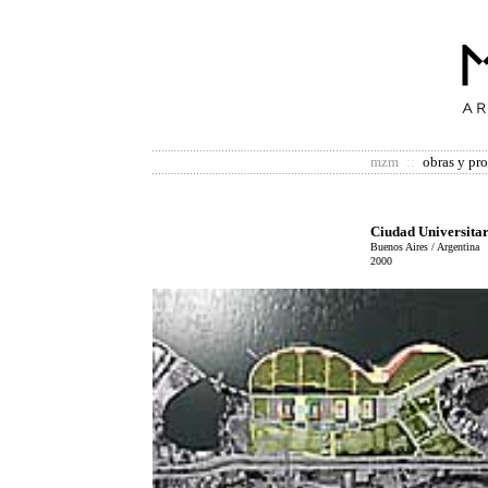
mzm
::
obras y pr
Ciudad Universitar
Buenos Aires / Argentina
2000