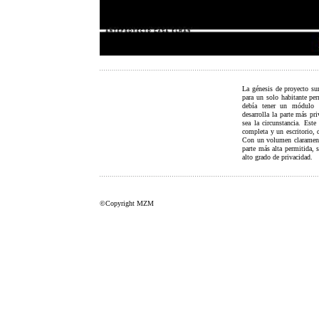
La génesis de proyecto su
para un solo habitante pe
debía tener un módulo e
desarrolla la parte más pr
sea la circunstancia. Est
completa y un escritorio, d
Con un volumen claramente
parte más alta permitida, 
alto grado de privacidad.
©Copyright MZM