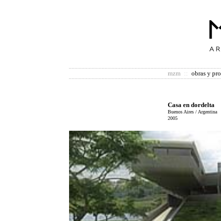
mzm
::
obras y pr
Casa en dordelta
Buenos Aires / Argentina
2005