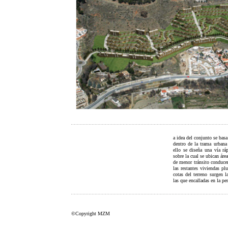
a idea del conjunto se basa
dentro de la trama urbana 
ello se diseña una vía rá
sobre la cual se ubican áre
de menor tránsito conducen 
las restantes viviendas plu
cotas del terreno surgen l
las que encalladas en la pe
©Copyright MZM