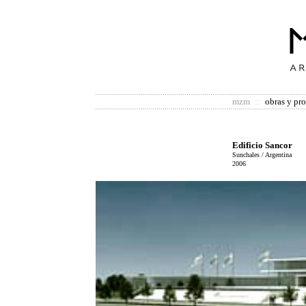
mzm
::
obras y pr
Edificio Sancor
Sunchales / Argentina
2006