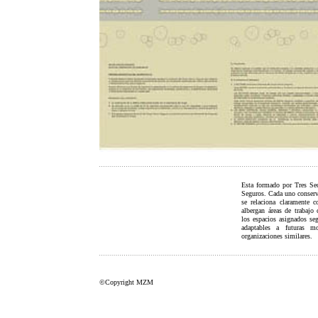
Esta formado por Tres Se
Seguros. Cada uno conserv
se relaciona claramente c
albergan áreas de trabajo 
los espacios asignados seg
adaptables a futuras mo
organizaciones similares.
©Copyright MZM