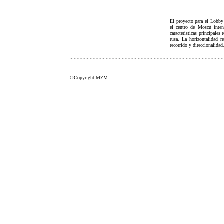
El proyecto para el Lobby
el centro de Moscú intent
características principales 
rusa. La horizontalidad r
recorrido y direccionalidad
©Copyright MZM