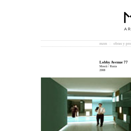
mzm
::
obras y pr
Lobby Avenue 77
Moscú / Rusia
2008