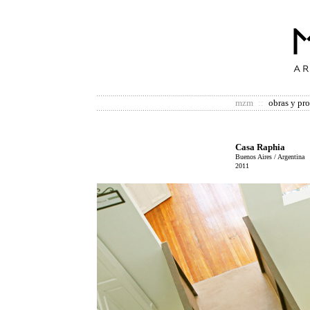
mzm
::
obras y pr
Casa Raphia
Buenos Aires / Argentina
2011