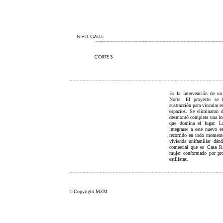
Es la Intervención de un
Norte. El proyecto se f
sustracción para vincular e
espacios. Se eliminaron 
desmontó completa una los
que domina el lugar. La
integrarse a este nuevo e
recorrido en todo momento
vivienda unifamiliar dánd
comercial que es Casa Ra
mujer conformado por pro
estilistas.
©Copyright MZM