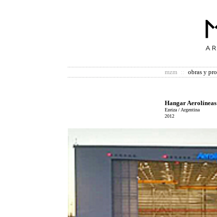
mzm
::
obras y pr
Hangar Aerolíneas
Ezeiza / Argentina
2012