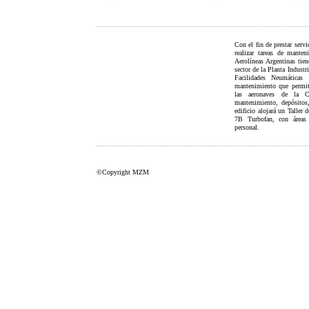
Con el fin de prestar serv
realizar tareas de mante
Aerolíneas Argentinas tien
sector de la Planta Industr
Facilidades Neumáticas
mantenimiento que permiti
las aeronaves de la C
mantenimiento, depósitos,
edificio alojará un Talle
7B Turbofan, con áreas 
personal.
©Copyright MZM