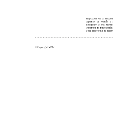
Emplazado en el corazón
superficie de reunión e 
albergando en sus extremo
waterfront la intervenci
Bodø como polo de desarrol
©Copyright MZM