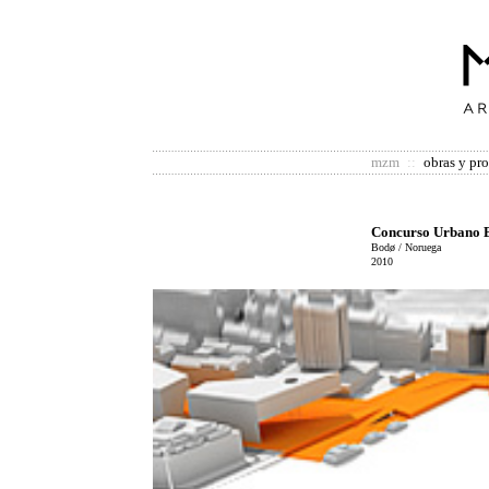
mzm
::
obras y pr
Concurso Urbano 
Bodø / Noruega
2010