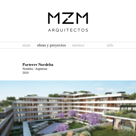
mzm
::
obras y proyectos
::
meritos
::
info
Parterre Nordelta
Nordelta / Argentina
2019