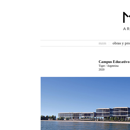
mzm
::
obras y pr
Campus Educativo
Tigre / Argentina
2020